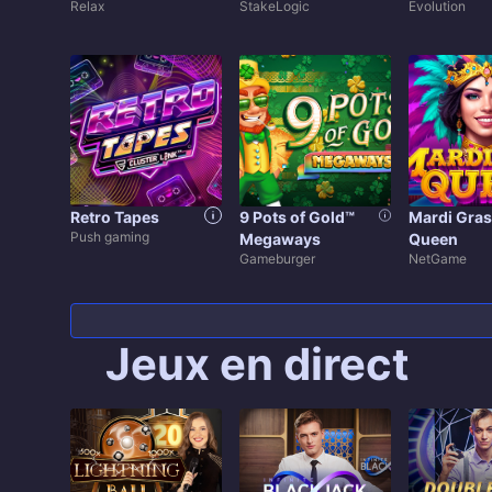
Relax
StakeLogic
Evolution
Retro Tapes
9 Pots of Gold™
Mardi Gras
Push gaming
Megaways
Queen
Gameburger
NetGame
Jeux en direct