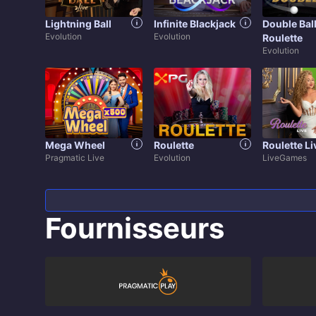
Lightning Ball
Infinite Blackjack
Double Bal
Evolution
Evolution
Roulette
Evolution
Mega Wheel
Roulette
Roulette Li
Pragmatic Live
Evolution
LiveGames
Fournisseurs