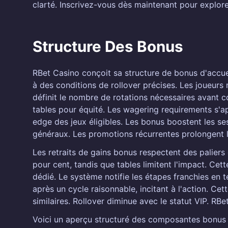
clarté. Inscrivez-vous dès maintenant pour explore
Structure Des Bonus
RBet Casino conçoit sa structure de bonus d'accue
à des conditions de rollover précises. Les joueurs 
définit le nombre de rotations nécessaires avant c
tables pour équité. Les wagering requirements s'ap
edge des jeux éligibles. Les bonus boostent les s
généraux. Les promotions récurrentes prolongent l
Les retraits de gains bonus respectent des paliers 
pour cent, tandis que tables limitent l'impact. Cet
dédié. Le système notifie les étapes franchies en t
après un cycle raisonnable, incitant à l'action. Ce
similaires. Rollover diminue avec le statut VIP. RBe
Voici un aperçu structuré des composantes bonus 