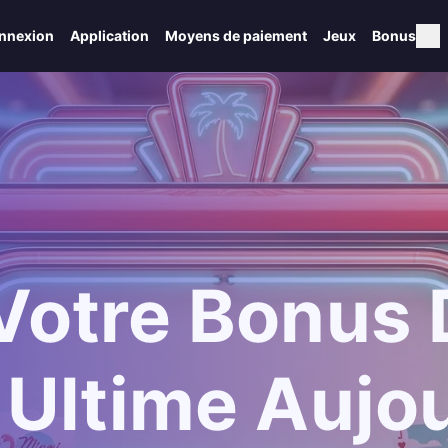
nnexion
Application
Moyens de paiement
Jeux
Bonus
Votre Bonus 
Ultime Aujou