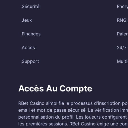
Sécurité
Encr
Jeux
RNG c
Finances
Paiem
Accès
24/7 
Support
Multi
Accès Au Compte
RBet Casino simplifie le processus d'inscription po
email et mot de passe sécurisé. La vérification i
personnalisation du profil. Les joueurs configurent 
les premières sessions. RBet Casino exige une conf