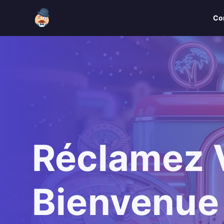
Co
Réclamez 
Bienvenue 