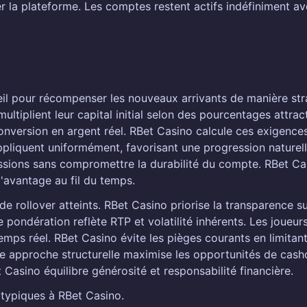
r la plateforme. Les comptes restent actifs indéfiniment ave
il pour récompenser les nouveaux arrivants de manière strat
multiplient leur capital initial selon des pourcentages attra
onversion en argent réel. RBet Casino calcule ces exigences
pliquent uniformément, favorisant une progression naturell
essions sans compromettre la durabilité du compte. RBet Ca
'avantage au fil du temps.
de rollover atteints. RBet Casino priorise la transparence s
te pondération reflète RTP et volatilité inhérents. Les joueu
emps réel. RBet Casino évite les pièges courants en limitant
tte approche structurelle maximise les opportunités de cash
t Casino équilibre générosité et responsabilité financière.
typiques à RBet Casino.