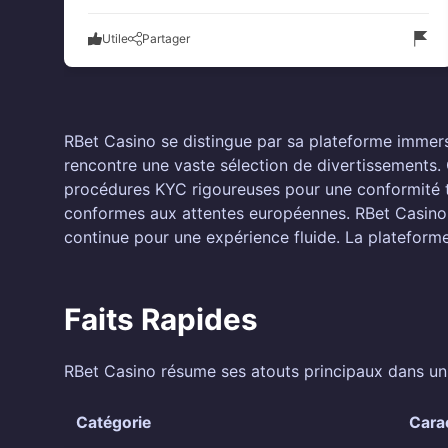
Utile
Partager
RBet Casino se distingue par sa plateforme immers
rencontre une vaste sélection de divertissements.
procédures KYC rigoureuses pour une conformité t
conformes aux attentes européennes. RBet Casino exc
continue pour une expérience fluide. La plateforme
Faits Rapides
RBet Casino résume ses atouts principaux dans un a
Catégorie
Cara