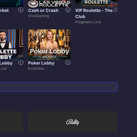
rket
Cash or Crash
VIP Roulette - The
VivoGaming
Club
Pragmatic Live
 Lobby
Poker Lobby
Live
Evolution