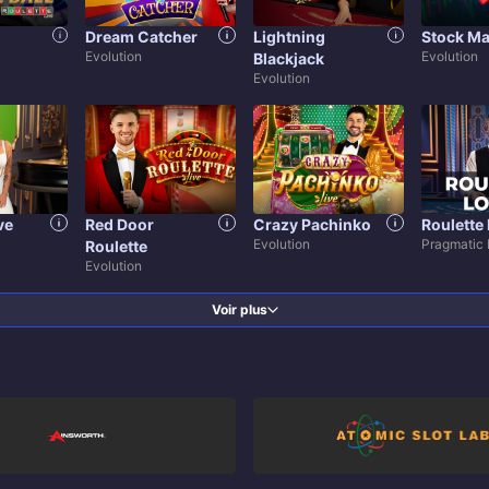
l
Dream Catcher
Lightning
Stock Ma
Evolution
Evolution
Blackjack
Evolution
ve
Red Door
Crazy Pachinko
Roulette
Evolution
Pragmatic 
Roulette
Evolution
Voir plus