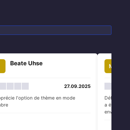
Beate Uhse
Ma
B
M
27.09.2025
pprécie l'option de thème en mode
Définir des 
bre
a été facil
envers le j