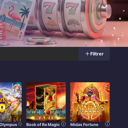
Filtrer
 Olympus
Book of Ra Magic
Midas Fortune